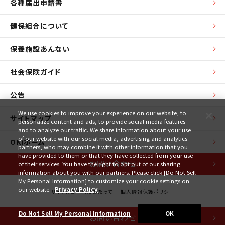
各種届出申請書
健保組合について
保養施設あんない
社会保険ガイド
公告
We use cookies to improve your experience on our website, to
サイトマップ
personalize content and ads, to provide social media features
and to analyze our traffic. We share information about your use
of our website with our social media, advertising and analytics
OKIホーム
partners, who may combine it with other information that you
have provided to them or that they have collected from your use
お問い合わせ
of their services. You have the right to opt out of our sharing
information about you with our partners. Please click [Do Not Sell
My Personal Information] to customize your cookie settings on
our website.
Privacy Policy
サイトのご利用にあたって
個人情報保護ポリシー
Copyright © 2007-2026 沖電気工業健康保険組合. All Rights Reserved.
Do Not Sell My Personal Information
OK
お問い合わせ